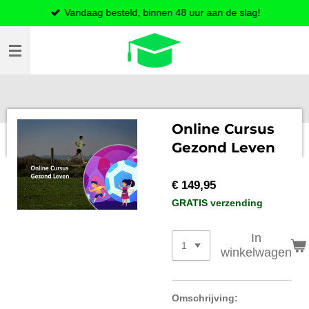
Vandaag besteld, binnen 48 uur aan de slag!
Ga
direct
naar
de
hoofdinhoud
Online Cursus
Gezond Leven
€ 149,95
GRATIS verzending
In
winkelwagen
Omschrijving: