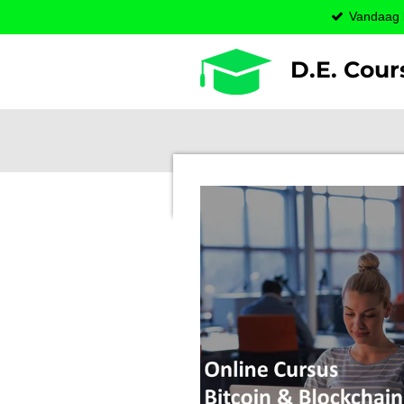
Vandaag b
Ga
direct
naar
D.E. Cour
de
hoofdinhoud